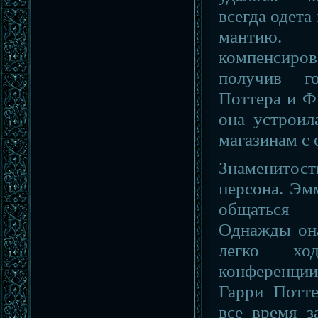
всегда одет
мантию.
компенсиро
получив г
Поттера и Ф
она устроил
магазинам с 
Знаменитос
персона. Эм
общаться 
Однажды она
легко хо
конференц
Гарри Потте
все время з