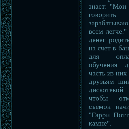
знает: "Мои
говорить
зарабатыва
всем легче.
денег роди
на счет в ба
для опла
обучения д
часть из них
друзьям ши
дискотекой
чтобы отм
съемок нач
"Гарри Пот
камне".