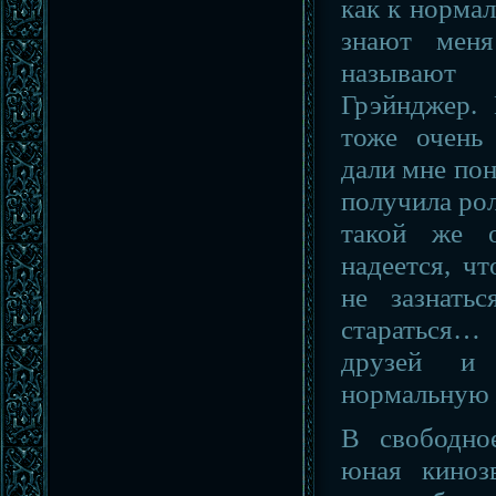
как к норма
знают мен
называют
Грэйнджер.
тоже очень
дали мне пон
получила рол
такой же о
надеется, ч
не зазнать
стараться…
друзей и
нормальную 
В свободно
юная кинозв