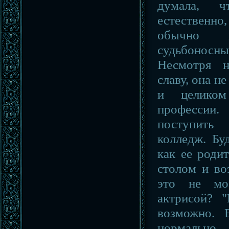
думала, ч
естественн
обычно н
судьбоно
Несмотря н
славу, она н
и целиком
професси
поступить
колледж. Бу
как ее родит
столом и во
это не мо
актрисой? "
возможно. 
нормально.