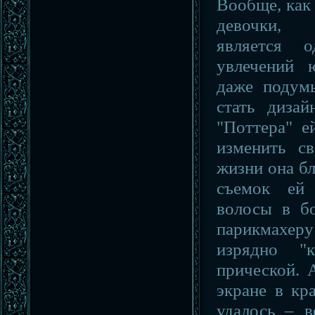
Вообще, как
девочки, 
является 
увлечений 
даже подум
стать диза
"Поттера" е
изменить с
жизни она бл
съемок ей 
волосы в бо
парикмах
изрядно "к
прической. 
экране в кр
удалось – в