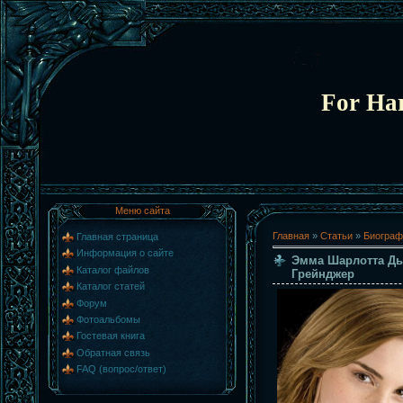
For Har
Меню сайта
Главная
»
Статьи
»
Биограф
Главная страница
Информация о сайте
Эмма Шарлотта Дь
Каталог файлов
Грейнджер
Каталог статей
Форум
Фотоальбомы
Гостевая книга
Обратная связь
FAQ (вопрос/ответ)