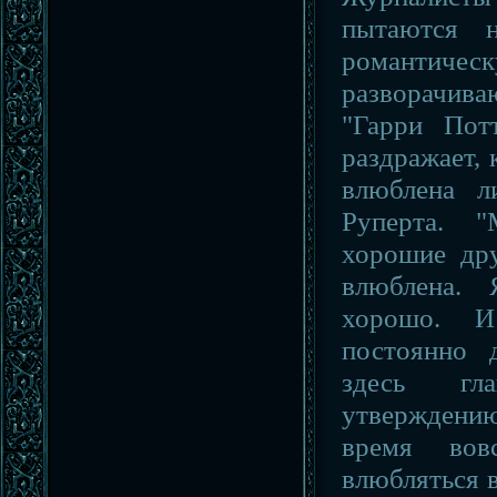
пытаются н
романтич
разворачив
"Гарри Пот
раздражает, 
влюблена л
Руперта. 
хорошие дру
влюблена.
хорошо. И
постоянно 
здесь гл
утверждени
время вов
влюбляться в