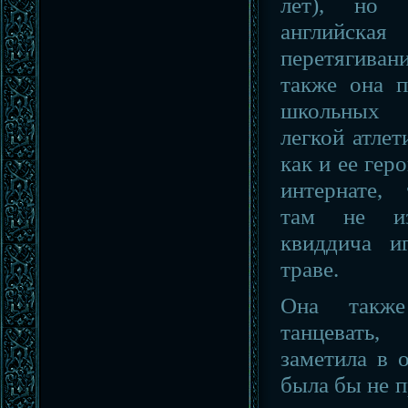
лет), но 
английска
перетягивани
также она п
школьных 
легкой атлет
как и ее гер
интернате,
там не из
квиддича и
траве.
Она такж
танцевать
заметила в 
была бы не п