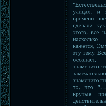
"Естествен
улицах, и 
времени вн
сделали кук
этого, все 
насколько
кажется, Эм
эту тему. Вс
осознае
знаменит
замечатель
знаменитость
то, что "…
крутые пр
действитель