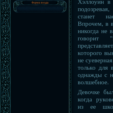
Хэллоуин в
Форма входа
подозревая
станет на
Впрочем, в 
никогда не в
говорит "
представля
которого вы
не суеверна
только для в
однажды с н
волшебное.
Девочке был
когда руков
из ее шко