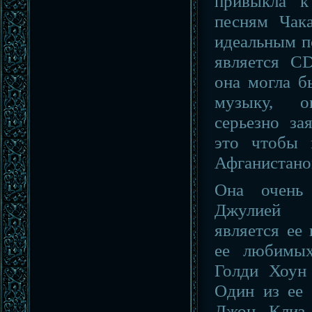
привыкла к
песням Чак
идеальным п
является С
она могла 
музыку, 
серьезно за
это чтобы 
Афганистано
Она очень
Джулией Р
является ее
ее любимых
Голди Хоун
Один из ее
Джон Клиз 