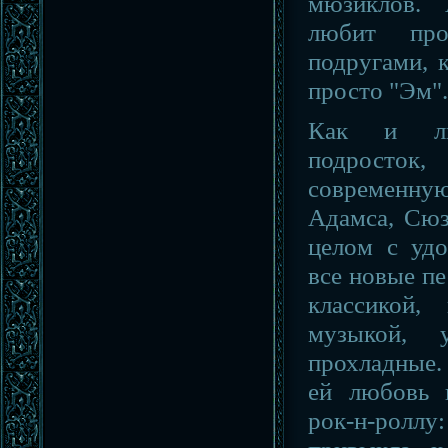
мюзиклов.
любит про
подругами, 
просто "Эм".
Как и лю
подрост
современну
Адамса, Сю
целом с удо
все новые пе
классикой,
музыкой, 
прохладные.
ей любовь 
рок-н-ролл