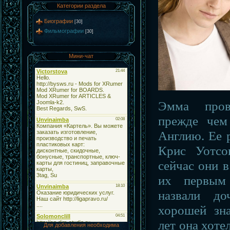
Категории раздела
Биографии
[30]
Фильмографии
[30]
Мини-чат
Эмма пров
прежде чем
Англию. Ее 
Крис Уотсо
сейчас они 
их первым
назвали до
хорошей зн
лет она хотел
Для добавления необходима