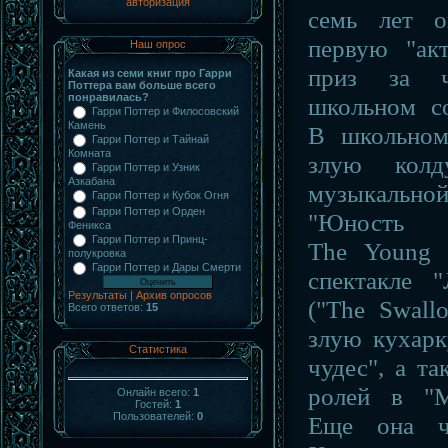
авторизация
семь лет о
первую "ак
Наш опрос
приз за ч
Какая из семи книг про Гарри
Поттера вам больше всего
понравилась?
школьном со
Гарри Поттер и Филосовский
Камень
В школьном
Гарри Поттер и Тайнай
Комната
злую кол
Гарри Поттер и Узник
Азкабана
музыкаль
Гарри Поттер и Кубок Огня
Гарри Поттер и Орден
"Юность 
Феникса
Гарри Поттер и Принц-
The
Young
полукровка
Гарри Поттер и Дары Смерти
спектакле 
Результаты
|
Архив опросов
("
The
Swall
Всего ответов:
15
злую кухарк
Статистика
чудес", а т
ролей в "М
Онлайн всего:
1
Гостей:
1
Пользователей:
0
Еще она ча