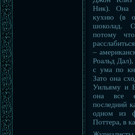
Ник). Она 
кухню (в о
шоколад. О
потому что
расслабитьс
– американс
Роальд Дал),
с ума по кн
Зато она сх
Уильяму и Б
она все е
последний к
одном из ф
Поттера, в к
Журнали