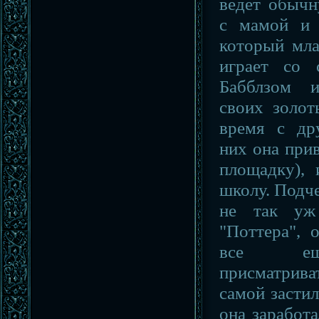
ведет обычн
с мамой и 
который мла
играет со 
Бабблзом 
своих золот
время с дру
них она при
площадку), 
школу. Подче
не так уж 
"Поттера", 
все ещ
присматрива
самой застил
она заработа