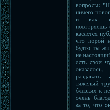
вопросы: "Н
ничего ново
и как за
повторяешь 
касается пуб
что порой н
будто ты жи
не настоящий
есть свои ч
оказалось
раздавать
тяжелый тру
близких к н
очень благо
за то, что о