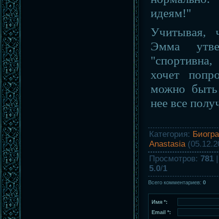
идеям!"
Учитывая, 
Эмма утве
"спортивна,
хочет попро
можно быть
нее все полу
Категория
:
Биогр
Anastasia
(05.12.2
Просмотров
:
781
5.0
/
1
Всего комментариев
:
0
Имя *:
Email *: