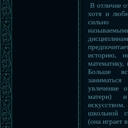
В отличие о
хотя и люби
сильно 
называемым
дисципли
предпочитае
историю, н
математику,
Больше вс
занимать
увлечение о
матери) и
искусств
школьной с
(она играет 