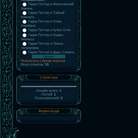
Гарри Поттер и Филосовский
Камень
Гарри Поттер и Тайнай
Комната
Гарри Поттер и Узник
Азкабана
Гарри Поттер и Кубок Огня
Гарри Поттер и Орден
Феникса
Гарри Поттер и Принц-
полукровка
Гарри Поттер и Дары Смерти
Результаты
|
Архив опросов
Всего ответов:
15
Статистика
Онлайн всего:
1
Гостей:
1
Пользователей:
0
Форма входа