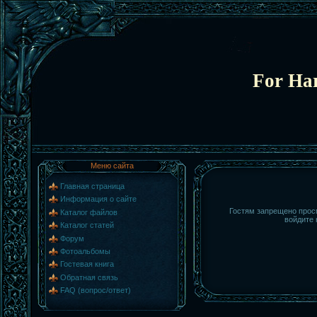
For Har
Меню сайта
Главная страница
Информация о сайте
Гостям запрещено прос
Каталог файлов
войдите 
Каталог статей
Форум
Фотоальбомы
Гостевая книга
Обратная связь
FAQ (вопрос/ответ)